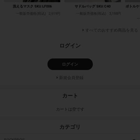
洗えるマスク SKU:LF006
サドルバッグ SKU:C40
ボトルケ
一般販売価格(税込)
2,619円
一般販売価格(税込)
3,188円
一
すべてのおすすめ商品を見る
ログイン
ログイン
新規会員登録
カート
カートは空です
カテゴリ
ROCKBROS