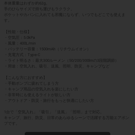
本体重量はわずか約62g。
手のひらサイズで持ち運びもラクラク。
ポケットやカバンに入れても邪魔にならず、いつでもどこでも使えま
す。
【性能・仕様】
・空気圧：5.0kPa
・風量：400L/min
・バッテリー容量：1500mAh（リチウムイオン）
・充電方式：Type-C
・ライト明るさ：最大300ルーメン（50/200/300lmの3段階調節）
・用途：空気入れ、吸引、送風、照明、防災、キャンプなど
【こんな方におすすめ】
・手動ポンプに疲れてしまう方
・キャンプ用品の空気入れを楽にしたい方
・非常時にも使えるライトが欲しい方
・アウトドア・防災・旅行をもっと快適にしたい方
1台で「空気入れ」「吸引」「送風」「照明」まで対応。
キャンプ、旅行、防災、日常のあらゆるシーンで活躍する万能エアポン
プです。