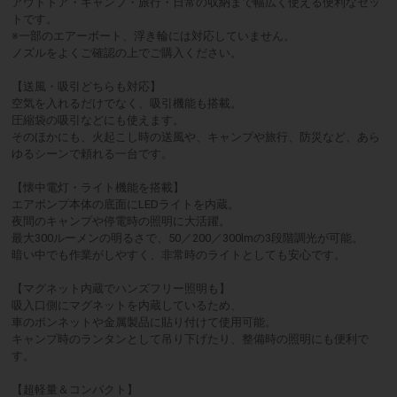
アウトドア・キャンプ・旅行・日常の収納まで幅広く使える便利なセッ
トです。
※一部のエアーボート、浮き輪には対応していません。
ノズルをよくご確認の上でご購入ください。
【送風・吸引どちらも対応】
空気を入れるだけでなく、吸引機能も搭載。
圧縮袋の吸引などにも使えます。
そのほかにも、火起こし時の送風や、キャンプや旅行、防災など、あら
ゆるシーンで頼れる一台です。
【懐中電灯・ライト機能を搭載】
エアポンプ本体の底面にLEDライトを内蔵。
夜間のキャンプや停電時の照明に大活躍。
最大300ルーメンの明るさで、50／200／300lmの3段階調光が可能。
暗い中でも作業がしやすく、非常時のライトとしても安心です。
【マグネット内蔵でハンズフリー照明も】
吸入口側にマグネットを内蔵しているため、
車のボンネットや金属製品に貼り付けて使用可能。
キャンプ時のランタンとして吊り下げたり、整備時の照明にも便利で
す。
【超軽量＆コンパクト】