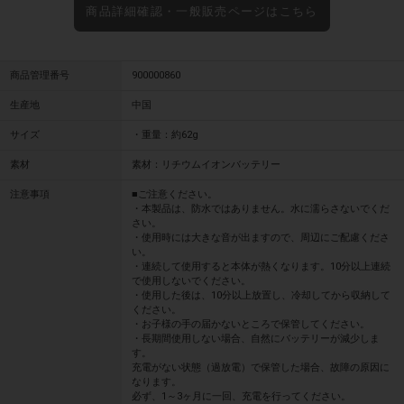
商品詳細確認・一般販売ページはこちら
商品管理番号
900000860
生産地
中国
サイズ
・重量：約62g
素材
素材：リチウムイオンバッテリー
注意事項
■ご注意ください。
・本製品は、防水ではありません。水に濡らさないでくだ
さい。
・使用時には大きな音が出ますので、周辺にご配慮くださ
い。
・連続して使用すると本体が熱くなります。10分以上連続
で使用しないでください。
・使用した後は、10分以上放置し、冷却してから収納して
ください。
・お子様の手の届かないところで保管してください。
・長期間使用しない場合、自然にバッテリーが減少しま
す。
充電がない状態（過放電）で保管した場合、故障の原因に
なります。
必ず、1～3ヶ月に一回、充電を行ってください。