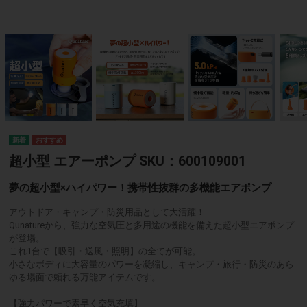
超小型 エアーポンプ SKU：600109001
夢の超小型×ハイパワー！携帯性抜群の多機能エアポンプ
アウトドア・キャンプ・防災用品として大活躍！
Qunatureから、強力な空気圧と多用途の機能を備えた超小型エアポンプ
が登場。
これ1台で【吸引・送風・照明】の全てが可能。
小さなボディに大容量のパワーを凝縮し、キャンプ・旅行・防災のあら
ゆる場面で頼れる万能アイテムです。
【強力パワーで素早く空気充填】