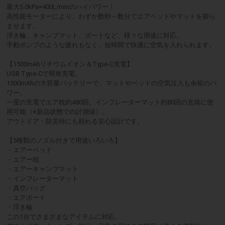
最大5.0kPa×400L/minのハイパワー！
高性能モーターにより、わずか数秒～数分でエアベッドやマットを膨ら
ませます。
浮き輪、キャンプマット、ボートなど、様々な用途に対応。
手動ポンプのような疲れもなく、短時間で快適に空気を入れられます。
【1500mAhリチウムイオン＆Type-C充電】
USB Type-Cで簡単充電。
1500mAhの大容量バッテリーで、マットやベッドの空気注入も余裕のパ
ワー。
一度の充電でエア枕約480回、インフレーターマット約80回の充填に使
用可能（※新品状態での計測値）。
アウトドア・防災時にも頼れる安心設計です。
【5種類のノズル付きで用途いろいろ】
・エアーベッド
・エアー枕
・エアーキャンプマット
・インフレーターマット
・真空バッグ
・エアボート
・浮き輪
この1台でさまざまなアイテムに対応。