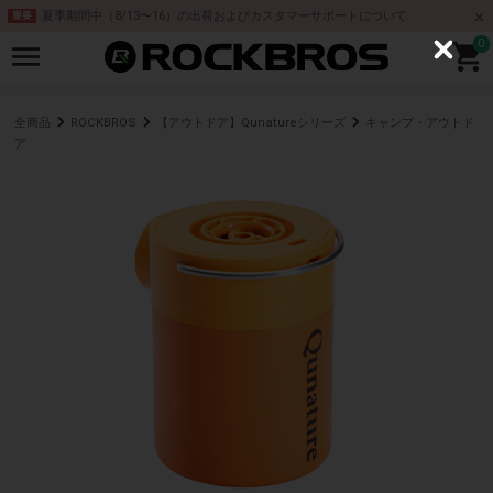
夏季期間中（8/13〜16）の出荷およびカスタマーサポートについて
重要
0
C
l
o
s
e
全商品
ROCKBROS
【アウトドア】Qunatureシリーズ
キャンプ・アウトド
ア