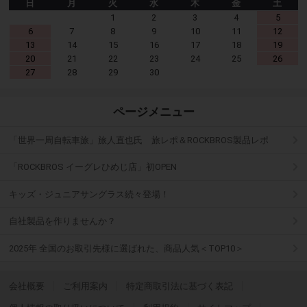
日
月
火
水
木
金
土
1
2
3
4
5
6
7
8
9
10
11
12
13
14
15
16
17
18
19
20
21
22
23
24
25
26
27
28
29
30
ページメニュー
「世界一周自転車旅」旅人直也氏 旅レポ＆ROCKBROS製品レポ
「ROCKBROS イーグレひめじ店」初OPEN
キッズ・ジュニアサングラス続々登場！
自社製品を作りませんか？
2025年 全国のお取引先様に選ばれた、商品人気＜TOP10＞
会社概要
ご利用案内
特定商取引法に基づく表記