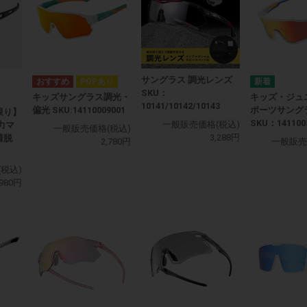
サングラス 調光レンズ
POPあり
SKU：
キッズサングラス調光・
キッズ・ジュ
10141/10142/10143
偏光 SKU:14110009001
ポーツサング
限り】
SKU：141100
一般販売価格(税込)
力マ
一般販売価格(税込)
3,288円
着脱
2,780円
一般販売
税込)
,980円