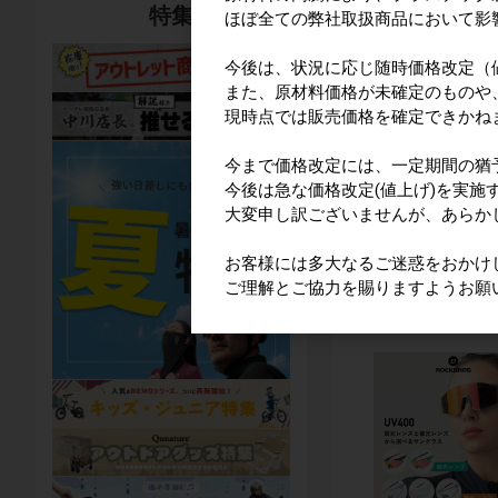
特集
ほぼ全ての弊社取扱商品において影
今後は、状況に応じ随時価格改定（
また、原材料価格が未確定のものや
現時点では販売価格を確定できかね
今まで価格改定には、一定期間の猶
今後は急な価格改定(値上げ)を実施
大変申し訳ございませんが、あらか
インナーフレー
SKU:SP65JJ,0089
P28
お客様には多大なるご迷惑をおかけ
ご理解とご協力を賜りますようお願
一般販売価格(
1