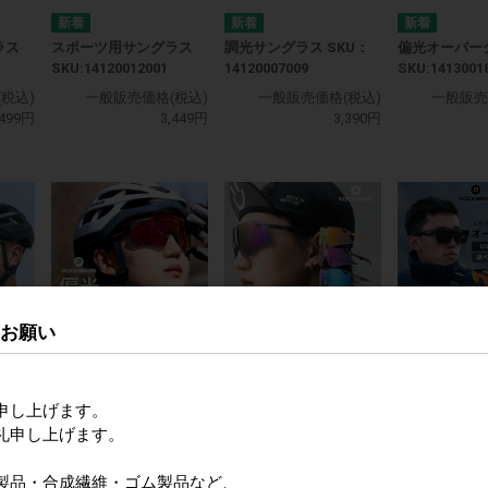
ラス
スポーツ用サングラス
調光サングラス SKU：
偏光オーバー
SKU:14120012001
14120007009
SKU:1413001
税込)
一般販売価格(税込)
一般販売価格(税込)
一般販売
,499円
3,449円
3,390円
るお願い
偏光サングラス
POPあり
SKU:1411001300
ス
超軽量スポーツサングラ
オーバーグラ
ス SKU:1412000700
SKU:1413000
一般販売価格(税込)
申し上げます。
3,620円
礼申し上げます。
税込)
一般販売価格(税込)
一般販売
,728円
3,899円
製品・合成繊維・ゴム製品など、