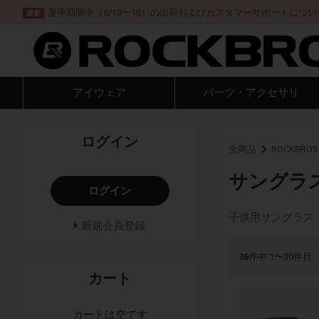
夏季期間中（8/13〜16）の出荷およびカスタマーサポートについ
重要
アイウェア
パーツ・アクセサリ
ログイン
全商品
ROCKBROS
サングラ
ログイン
子供用サングラス
新規会員登録
36
件中 1〜30件目
カート
カートは空です