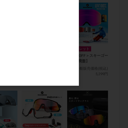
スポーツサングラス
アウトレット
SKU:1013,1016
グラス
＜30％OFF＞スキーゴー
グル【廃盤】
一般販売価格(税込)
3,650円
価格(税込)
一般販売価格(税込)
3,464円
5,299円