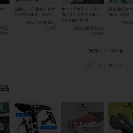
ポー
交換レンズ3枚セットサ
オーロラカラー ミラー
調光/偏光サ
ングラスSKU：10109
加工サングラス SKU：
SKU：SP22
10171BK/10179
一般販売価格(税込)
一般販売
税込)
3,299円
一般販売価格(税込)
,999円
3,399円
36
件中 1〜30件目
1
2
商品