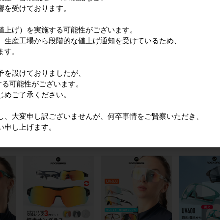
響を受けております。
値上げ）を実施する可能性がございます。
、生産工場から段階的な値上げ通知を受けているため、
ます。
予を設けておりましたが、
する可能性がございます。
じめご了承ください。
ム
スポーツサングラス
1000系/1014系用サング
サイクルサン
JS,S
SKU:SP216B
ラスフレーム
SKU:1011
SKU:0089B-0
し、大変申し訳ございませんが、何卒事情をご賢察いただき、
一般販売価格(税込)
一般販売
い申し上げます。
税込)
3,129円
一般販売価格(税込)
,000円
1,323円