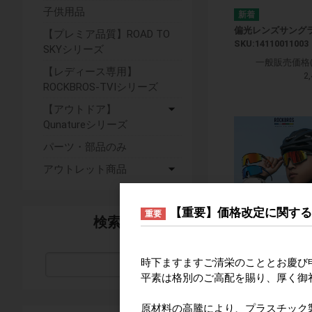
子供用品
偏光レンズサング
【プレミア品質】ROAD TO
SKU:14110011003
SKYシリーズ
一般販売価格(
【レディース専用】
2
ROCKBROS-TVIシリーズ
【アウトドア】
Qunatureシリーズ
パーツ・部品のみ
アウトレット商品
【重要】価格改定に関す
重要
検索
調光/偏光サングラ
SKU:1411000800
時下ますますご清栄のこととお慶び
検索
平素は格別のご高配を賜り、厚く御
一般販売価格(
7
原材料の高騰により、プラスチック