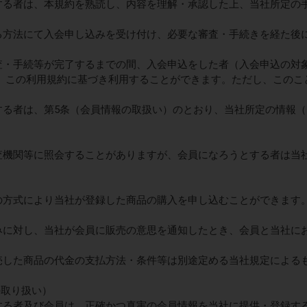
とする者は、本規約を熟読し、内容を理解・承認した上、当社所定の
める方法にて入会申し込みを受け付け、必要な審査・手続きを経た後
審査・手続等が完了するまでの間、入会申込をした者（入会申込の対
、この利用規約に基づき利用することができます。ただし、このこ
とする者は、第5条（会員情報の取扱い）のとおり、当社所定の情報
調査機関等に照会することがありますが、会員になろうとする者は当
定の方式により当社が登録した商品の購入を申し込むことができます
込みに対し、当社が会員に販売の意思を通知したとき、会員と当社に
販売した商品の代金の支払方法・条件等は別途定める当社規定による
の取り扱い）
とする者及び会員は、正確かつ真実の会員情報を当社に提供・登録す