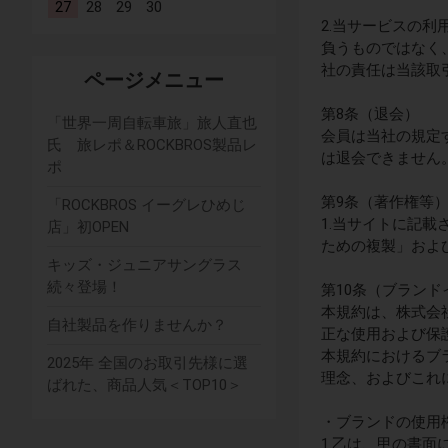
27
28
29
30
2.当サービスの
負うものではなく
社の責任は当該取
ページメニュー
第8条（退会）
「世界一周自転車旅」旅人直也
会員は当社の規定
氏 旅レポ＆ROCKBROS製品レ
は退会できません
ポ
第9条（著作権等
「ROCKBROS イーグレひめじ
1.当サイトに記
店」初OPEN
ための複製」およ
キッズ・ジュニアサングラス
続々登場！
第10条（ブラン
本規約は、株式会
自社製品を作りませんか？
正な使用および保
本規約におけるブ
2025年 全国のお取引先様に選
理念、およびこれ
ばれた、商品人気＜TOP10＞
・ブランドの使用
1.乙は、甲の書