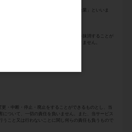
た当社の業務提携企業（以下、「当社提携企業」といいま
の当サイト利用を停止し、又は会員登録を抹消することが
否かに関し、何ら責任を負うものではありません。
変更・中断・停止・廃止をすることができるものとし、当
害について、一切の責任を負いません。また、当サービス
行うこと又は行わないことに関し何らの責任も負うもので