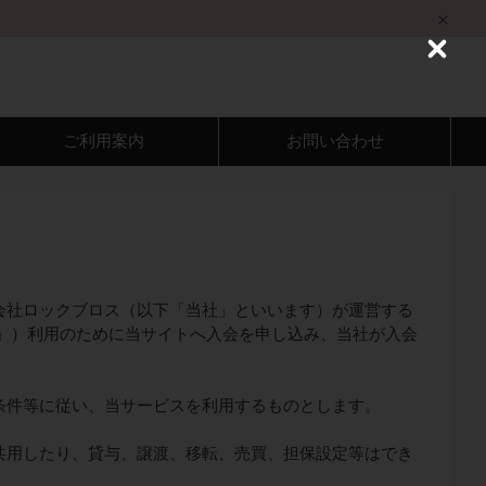
C
l
o
s
e
ご利用案内
お問い合わせ
会社ロックブロス（以下「当社」といいます）が運営する
「当サービス」）利用のために当サイトへ入会を申し込み、当社が入会
条件等に従い、当サービスを利用するものとします。
共用したり、貸与、譲渡、移転、売買、担保設定等はでき