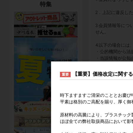
特集
2．上記に違反し
3.会員情報等に
せん。
4.以下の場合に
・公的機関から法
・当該情報が公知
・開示について、
・会員情報等に基
【重要】価格改定に関す
重要
5.当社は、当社
る方へのメールマ
時下ますますご清栄のこととお慶び
当社が行う本サー
平素は格別のご高配を賜り、厚く御
する問合せの対応
個人情報を収集ま
原材料の高騰により、プラスチック
ほぼ全ての弊社取扱商品において影
6. 本サービス
ものとします。