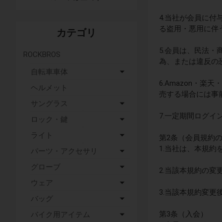
4.当社が会員に
る盗用・悪用に伴
カテゴリ
5.会員は、民法
ROCKBROS
為、または違反の
自転車車体
6.Amazon・
ヘルメット
売する場合には事
サングラス
7.一定期間ログ
ロック・鍵
ライト
第2条（会員規約
1.当社は、本規
パーツ・アクセサリ
グローブ
2.当該本規約の
ウェア
3.当該本規約変
バッグ
第3条（入会）
バイク用アイテム