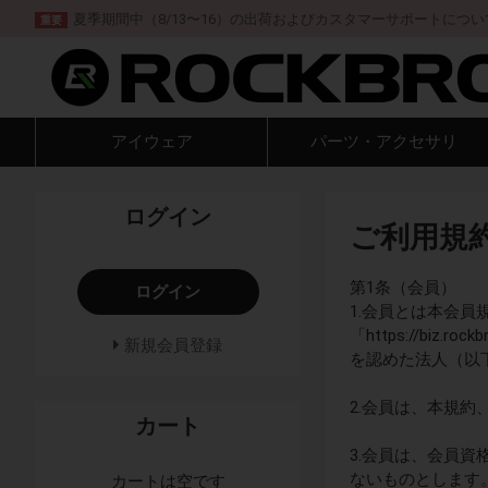
夏季期間中（8/13〜16）の出荷およびカスタマーサポートについ
重要
アイウェア
パーツ・アクセサリ
ログイン
ご利用規
第1条（会員）
ログイン
1.会員とは本会
「https://b
新規会員登録
を認めた法人（以
2.会員は、本規
カート
3.会員は、会員
ないものとします
カートは空です