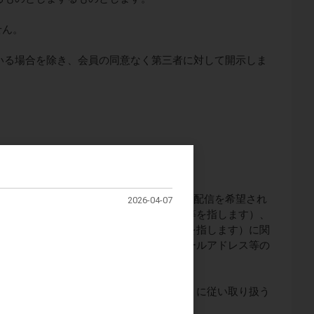
せん。
いる場合を除き、会員の同意なく第三者に対して開示しま
分配慮します）を開示する場合
会手続き等の会員管理、メールマガジンの配信を希望され
2026-04-07
ング分析（販売実績分析やアクセス分析等を指します）、
役務等（お取り置き、修理および配送等を指します）に関
のみ、会員の氏名、住所、電話番号、メールアドレス等の
社が定める「個人情報の取り扱いについて」に従い取り扱う