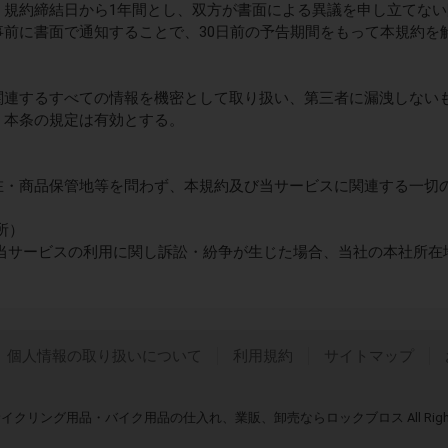
は、規約締結日から1年間とし、双方が書面による異議を申し立てな
、事前に書面で通知することで、30日前の予告期間をもって本規約を
に関連するすべての情報を機密として取り扱い、第三者に漏洩しない
も、本条の規定は有効とする。
所在・商品保管地等を問わず、本規約及び当サービスに関連する一切
所）
当サービスの利用に関し訴訟・紛争が生じた場合、当社の本社所在
個人情報の取り扱いについて
利用規約
サイトマップ
ROS】サイクリング用品・バイク用品の仕入れ、業販、卸売ならロックブロス All Rights 