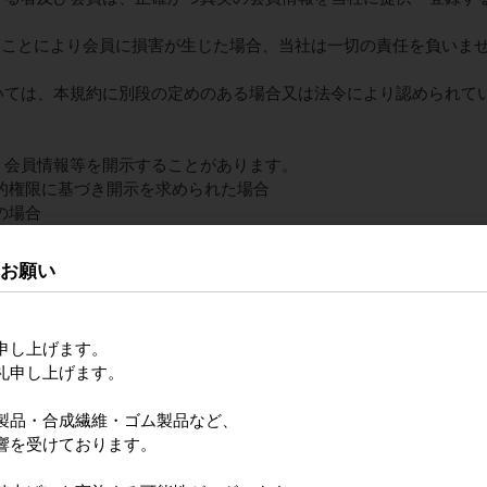
たことにより会員に損害が生じた場合、当社は一切の責任を負いま
ついては、本規約に別段の定めのある場合又は法令により認められて
は、会員情報等を開示することがあります。
的権限に基づき開示を求められた場合
の場合
個別に会員の同意を事前に得た場合
づいた概括的・統計的情報（ただし、会員の特定ができないよう充
るお願い
で販売する商品の注文内容の確認、商品の発送および連絡、入会や退
ガジン配信、キャンペーン企画等やアンケートの実施、マーケティ
申し上げます。
ビスに関する情報の紹介や広告および宣伝、当社で販売する商品や
礼申し上げます。
、不正利用防止における利用履歴に関する問い合わせ対応のために
たは利用します。
製品・合成繊維・ゴム製品など、
響を受けております。
の利用に関連して当社が知り得た会員の個人情報については、別途当