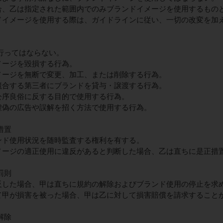
場合、乙は指定された範囲内でのみブランドイメージを使用するもの
ンドイメージを使用する際は、ガイドラインに従い、一切の改変を加
行ってはならない。
メージを毀損する行為。
イメージを無断で変更、加工、または削除する行為。
と競合する第三者にブランドを貸与・譲渡する行為。
を公序良俗に反する目的で使用する行為。
を虚偽の広告や誤解を招く方法で使用する行為。
措置
ランド使用状況を随時監査する権利を有する。
イメージの適正使用に違反があると判断した場合、乙は直ちに是正措
罰則
違反した場合、甲は直ちに規約の解除およびブランド使用の停止を求
って甲が損害を被った場合、甲は乙に対して損害賠償を請求すること
解除