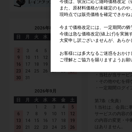
今後は、状況に応じ随時価格改定（
また、原材料価格が未確定のものや
7. 会員は、当
現時点では販売価格を確定できかね
す）に開示、共有
今まで価格改定には、一定期間の猶
2026年8月
第6条（会員規約
今後は急な価格改定(値上げ)を実施
当社は、下記のい
日
月
火
水
木
金
土
大変申し訳ございませんが、あらか
できます。当社は
1
2
3
4
5
6
7
8
お客様には多大なるご迷惑をおかけ
・会員につき本規
9
10
11
12
13
14
15
ご理解とご協力を賜りますようお願
・会員として不適
16
17
18
19
20
21
22
・会員につき信用
23
24
25
26
27
28
29
・当社が当サービ
30
31
・その他やむを得
・一定期間ログイ
2026年9月
日
月
火
水
木
金
土
第7条（免責）
1
2
3
4
5
1.当社は、会員
6
7
8
9
10
11
12
サービスの内容の
の内容の変更・中
13
14
15
16
17
18
19
はありません。
20
21
22
23
24
25
26