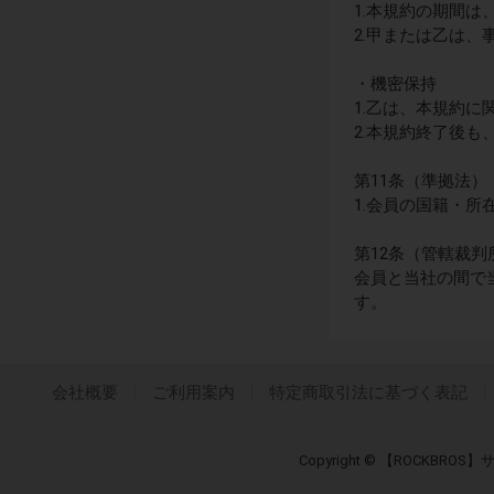
1.本規約の期間
2.甲または乙は
・機密保持
1.乙は、本規約
2.本規約終了後
第11条（準拠法）
1.会員の国籍・
第12条（管轄裁判
会員と当社の間で
す。
会社概要
ご利用案内
特定商取引法に基づく表記
Copyright © 【ROCKB