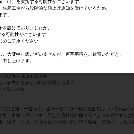
値上げ）を実施する可能性がございます。
、生産工場から段階的な値上げ通知を受けているため、
社が、個人情報を当社と個人情報を対象とした秘密保持契約を締結し
ます。
する場合があることをあらかじめ同意するものとします。
予を設けておりましたが、
違反等）
する可能性がございます。
ずれかに該当する場合、直ちに、又は一定の予告期間の後に、会員
じめご了承ください。
、会員の当サイト利用を停止したか否か、会員登録を抹消させたか
し、大変申し訳ございませんが、何卒事情をご賢察いただき、
約違反がある場合
い申し上げます。
切な行為がある場合
ないし財産状態の悪化又はそのおそれがある場合
スの提供を廃止する場合
ない事由があると当社が判断した場合
ンがない会員
に事前の通知・予告なく、当サービスの一部又は全てについて内容の
変更・中断・遅滞・中止又は会員登録の抹消等によって発生する損
断・遅滞・中止、又は会員の登録抹消を行う場合、当社は、これを