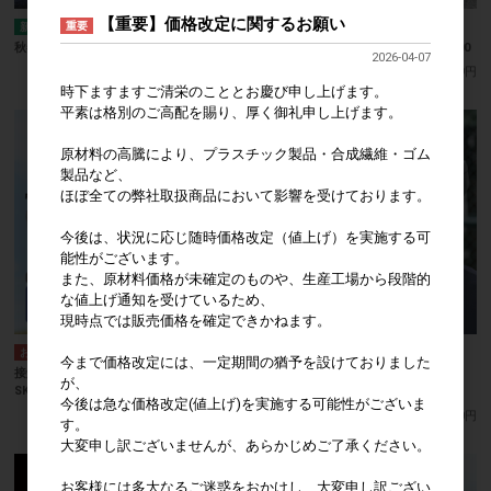
【重要】価格改定に関するお願い
重要
秋冬用レッグカバー SKU:TT00
バイク用レッグカバー SKU:1942017000
2026-04-07
一般販売価格(税込)
4,980円
一般販売価格(税込)
5,059円
時下ますますご清栄のこととお慶び申し上げます。
平素は格別のご高配を賜り、厚く御礼申し上げます。
原材料の高騰により、プラスチック製品・合成繊維・ゴム
製品など、
ほぼ全ての弊社取扱商品において影響を受けております。
今後は、状況に応じ随時価格改定（値上げ）を実施する可
能性がございます。
また、原材料価格が未確定のものや、生産工場から段階的
な値上げ通知を受けているため、
現時点では販売価格を確定できかねます。
今まで価格改定には、一定期間の猶予を設けておりました
接触冷感フェイスカバー
フェイスカバー 春秋用
が、
SKU:1123000800
SKU:11210003002
今後は急な価格改定(値上げ)を実施する可能性がございま
一般販売価格(税込)
1,656円
一般販売価格(税込)
1,540円
す。
大変申し訳ございませんが、あらかじめご了承ください。
お客様には多大なるご迷惑をおかけし、大変申し訳ござい