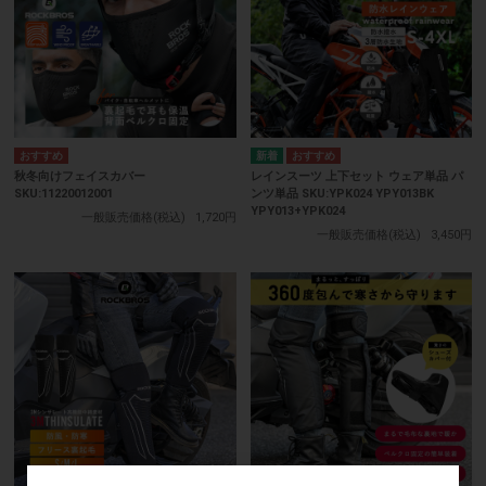
秋冬向けフェイスカバー
レインスーツ 上下セット ウェア単品 パ
SKU:11220012001
ンツ単品 SKU:YPK024 YPY013BK
YPY013+YPK024
一般販売価格(税込)
1,720円
一般販売価格(税込)
3,450円