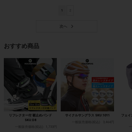
1
2
おすすめ商品
リフレクター付 裾止めバンド
サイクルサングラス SKU:1011
フェイ
SKU:D8
一般販売価格(税込)
3,464円
一般販売価格(税込)
1,733円
一