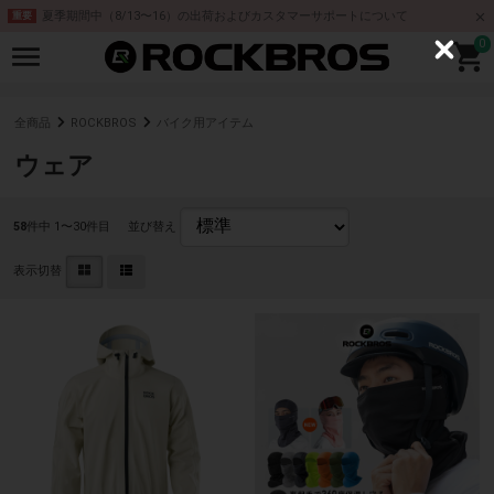
夏季期間中（8/13〜16）の出荷およびカスタマーサポートについて
重要
0
C
l
o
s
e
全商品
ROCKBROS
バイク用アイテム
ウェア
58
件中 1〜30件目
並び替え
表示切替