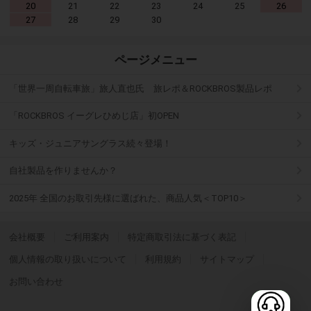
20
21
22
23
24
25
26
27
28
29
30
ページメニュー
「世界一周自転車旅」旅人直也氏 旅レポ＆ROCKBROS製品レポ
「ROCKBROS イーグレひめじ店」初OPEN
キッズ・ジュニアサングラス続々登場！
自社製品を作りませんか？
2025年 全国のお取引先様に選ばれた、商品人気＜TOP10＞
会社概要
ご利用案内
特定商取引法に基づく表記
個人情報の取り扱いについて
利用規約
サイトマップ
お問い合わせ