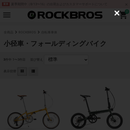
夏季期間中（8/13〜16）の出荷およびカスタマーサポートについて
重要
0
C
l
o
s
e
全商品
ROCKBROS
自転車車体
小径車・フォールディングバイク
3
件中 1〜3件目
並び替え
表示切替