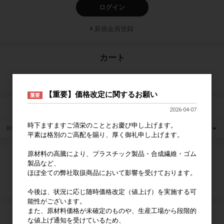
ログイン
新規会員登録
カート
カートは空です
【重要】価格改定に関するお願い
重要
カテゴリ
2026-04-07
時下ますますご清栄のこととお慶び申し上げます。
ROCKBROS
平素は格別のご高配を賜り、厚く御礼申し上げます。
原材料の高騰により、プラスチック製品・合成繊維・ゴム
検索
製品など、
ほぼ全ての弊社取扱商品において影響を受けております。
検索
今後は、状況に応じ随時価格改定（値上げ）を実施する可
能性がございます。
また、原材料価格が未確定のものや、生産工場から段階的
特集
な値上げ通知を受けているため、