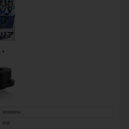
ら▼
900000854
中国