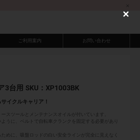
C
l
o
s
e
ご利用案内
お問い合わせ
台用 SKU：XP1003BK
るサイクルキャリア！
リースツールとメンテナンスオイルが付いています。
いように、ベルトで自転車クランクを固定する必要があり
るために、吸盤ロッドの白い安全ラインが完全に見えなく