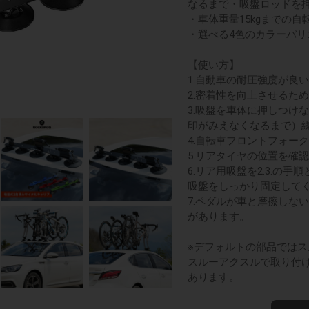
なるまで・吸盤ロッドを
・車体重量15kgまでの自
・選べる4色のカラーバリ
【使い方】
1.自動車の耐圧強度が良
2.密着性を向上させるた
3.吸盤を車体に押しつけ
印がみえなくなるまで）
4.自転車フロントフォー
5.リアタイヤの位置を確
6.リア用吸盤を2.3.
吸盤をしっかり固定して
7.ペダルが車と摩擦しな
があります。
※デフォルトの部品では
スルーアクスルで取り付
あります。