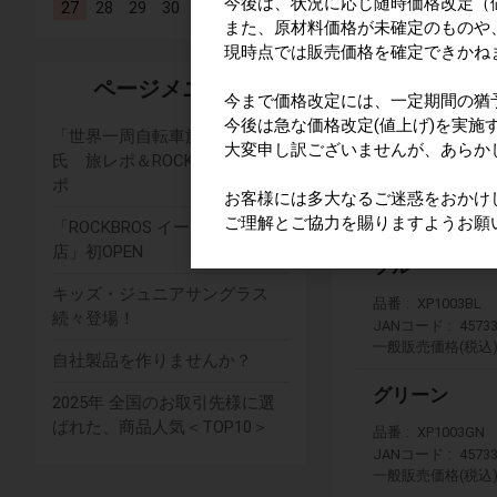
今後は、状況に応じ随時価格改定（
27
28
29
30
ブラック
また、原材料価格が未確定のものや
品番
XP1003BK
現時点では販売価格を確定できかね
JANコード
4573
ページメニュー
一般販売価格(税込
今まで価格改定には、一定期間の猶
今後は急な価格改定(値上げ)を実施
レッド
「世界一周自転車旅」旅人直也
大変申し訳ございませんが、あらか
氏 旅レポ＆ROCKBROS製品レ
品番
XP1003RD
ポ
JANコード
4573
お客様には多大なるご迷惑をおかけ
一般販売価格(税込
ご理解とご協力を賜りますようお願
「ROCKBROS イーグレひめじ
店」初OPEN
ブルー
キッズ・ジュニアサングラス
品番
XP1003BL
続々登場！
JANコード
4573
一般販売価格(税込
自社製品を作りませんか？
グリーン
2025年 全国のお取引先様に選
ばれた、商品人気＜TOP10＞
品番
XP1003GN
JANコード
4573
一般販売価格(税込