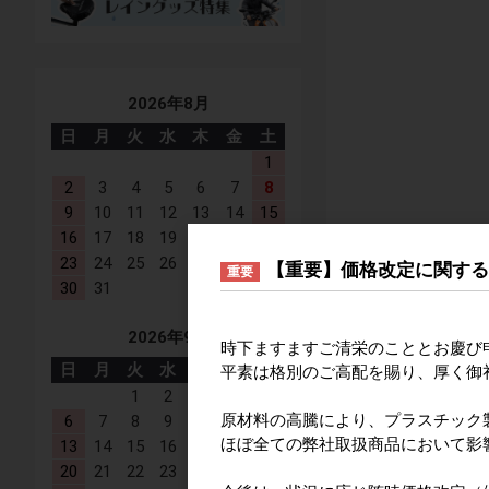
2026年8月
日
月
火
水
木
金
土
1
2
3
4
5
6
7
8
9
10
11
12
13
14
15
16
17
18
19
20
21
22
23
24
25
26
27
28
29
【重要】価格改定に関す
重要
30
31
2026年9月
時下ますますご清栄のこととお慶び
日
月
火
水
木
金
土
平素は格別のご高配を賜り、厚く御
1
2
3
4
5
原材料の高騰により、プラスチック
6
7
8
9
10
11
12
ほぼ全ての弊社取扱商品において影
13
14
15
16
17
18
19
20
21
22
23
24
25
26