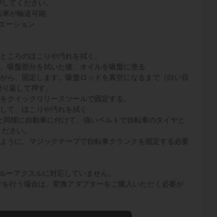
押してください。
転車が輸送可能
エーション
いところのほこりや汚れを拭く。
め、吸盤部分を拭いた後、オイルを吸盤に塗る
ながら、固定します。吸盤ロッドを真空になるまで（白い目
繰り返して押す。
クをクイックリリースツールで固定する。
認して、ほこりや汚れを拭く
の手順と同様に自動車に付けて、強いベルトで自転車のタイヤと
ください。
いように、マジックテープで自転車クランクを固定する必要
スルーアクスルに対応していません。
けを行う場合は、変換アダプターをご購入いただく必要が