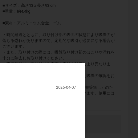
■サイズ：高さ13 x 長さ93 cm
■重量：約4.4kg
■素材：アルミニウム合金、ゴム
・時間経過とともに、取り付け部の表面の状態により吸着力が
落ちる恐れがありますので、定期的な吸引が必要になる場合が
ございます。
・また、取り付けの際には、吸盤取り付け部のほこりや汚れを
十分に除去しお取り付けください。
・吸着時間は、取り付ける表面の素材や状況により異なりま
す。
・特に長距離移動の際は、定期的に白の目印と吸着の確認をお
願い致します。
2026-04-07
※本商品は廉価版かつバルク品（化粧箱・説明書等無し）のた
め、本体に多少の擦り傷等がある場合がございます。使用には
問題ございません。
※オイルは付属しておりません。
注文数