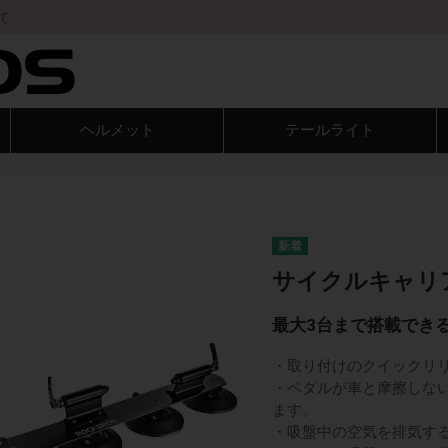
て
ヘルメット
テールライト
サイクルキャリア3
最大3台まで搭載でき
・取り付けのクイックリ
・ペダルが車と摩擦しな
ます。
・吸盤中の空気を排気す