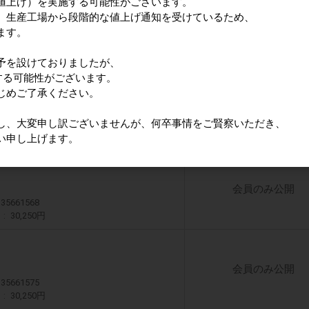
値上げ）を実施する可能性がございます。
、生産工場から段階的な値上げ通知を受けているため、
会員のみ公開
ます。
335661544
)
30,250円
予を設けておりましたが、
する可能性がございます。
じめご了承ください。
会員のみ公開
335661551
し、大変申し訳ございませんが、何卒事情をご賢察いただき、
)
30,250円
い申し上げます。
会員のみ公開
335661568
)
30,250円
会員のみ公開
335661575
)
30,250円