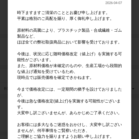
2026-04-07
時下ますますご清栄のこととお慶び申し上げます。
ログイン
平素は格別のご高配を賜り、厚く御礼申し上げます。
新規会員登録
原材料の高騰により、プラスチック製品・合成繊維・ゴム
製品など、
ほぼ全ての弊社取扱商品において影響を受けております。
カート
今後は、状況に応じ随時価格改定（値上げ）を実施する可
カートは空です
能性がございます。
また、原材料価格が未確定のものや、生産工場から段階的
な値上げ通知を受けているため、
カテゴリ
現時点では販売価格を確定できかねます。
ROCKBROS
今まで価格改定には、一定期間の猶予を設けておりました
が、
今後は急な価格改定(値上げ)を実施する可能性がございま
検索
す。
大変申し訳ございませんが、あらかじめご了承ください。
検索
お客様には多大なるご迷惑をおかけし、大変申し訳ござい
ませんが、何卒事情をご賢察いただき、
ご理解とご協力を賜りますようお願い申し上げます。