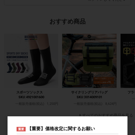
おすすめ商品
スポーツソックス
サイクリングリアバッグ
フラ
SKU:4921001600
SKU:3014009101
一
一般販売価格(税込)
1,250円
一般販売価格(税込)
8,624円
すべてのおすすめ商品を見る
【重要】価格改定に関するお願い
ログイン
重要