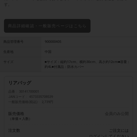
す。
商品詳細確認・一般販売ページはこちら
商品管理番号
900000405
生産地
中国
サイズ
■サイズ：縦約17cm、横約30cm、高さ約12cm■容量：
約4L■付属品：防水カバー
リアバッグ
品番
30141700001
JANコード
4573335708539
一般販売価格(税込)
2,739円
販売価格
会員のみ公開
（単価 × 入数）
注文数
ご注文には
ログイン
してください