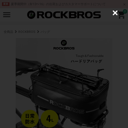
夏季期間中（8/13〜16）の出荷およびカスタマーサポートについて
重要
0
C
l
o
s
e
全商品
ROCKBROS
バッグ