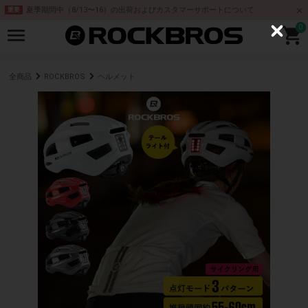
夏季期間中（8/13〜16）の出荷およびカスタマーサポートについて
重要
0
C
l
o
s
e
全商品
ROCKBROS
ヘルメット