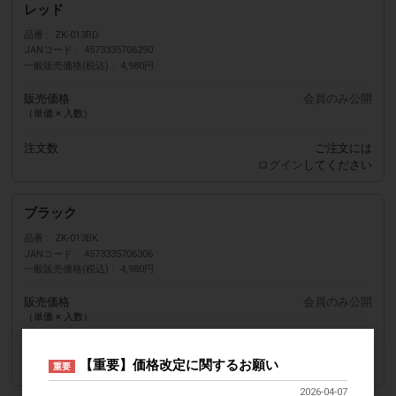
レッド
品番
ZK-013RD
JANコード
4573335706290
一般販売価格(税込)
4,980円
販売価格
会員のみ公開
（単価 × 入数）
注文数
ご注文には
ログイン
してください
ブラック
品番
ZK-013BK
JANコード
4573335706306
一般販売価格(税込)
4,980円
販売価格
会員のみ公開
（単価 × 入数）
注文数
ご注文には
【重要】価格改定に関するお願い
重要
ログイン
してください
2026-04-07