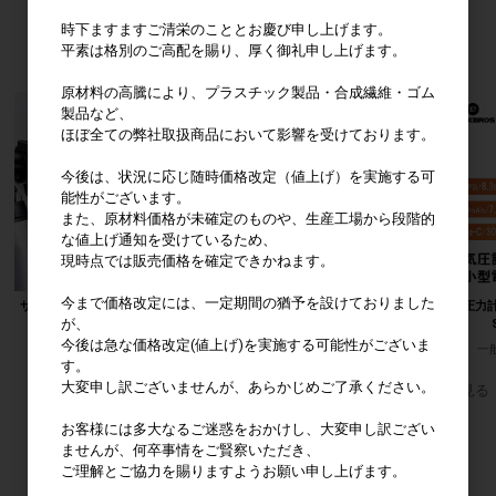
時下ますますご清栄のこととお慶び申し上げます。
おすすめ商品
平素は格別のご高配を賜り、厚く御礼申し上げます。
原材料の高騰により、プラスチック製品・合成繊維・ゴム
製品など、
ほぼ全ての弊社取扱商品において影響を受けております。
今後は、状況に応じ随時価格改定（値上げ）を実施する可
能性がございます。
また、原材料価格が未確定のものや、生産工場から段階的
な値上げ通知を受けているため、
現時点では販売価格を確定できかねます。
今まで価格改定には、一定期間の猶予を設けておりました
サイクルライト SKU:24710014001
自転車フェンダー SKU:2821000800
圧力
が、
一般販売価格(税込)
3,780円
一般販売価格(税込)
3,256円
今後は急な価格改定(値上げ)を実施する可能性がございま
一
す。
大変申し訳ございませんが、あらかじめご了承ください。
すべてのおすすめ商品を見る
お客様には多大なるご迷惑をおかけし、大変申し訳ござい
ログイン
ませんが、何卒事情をご賢察いただき、
ご理解とご協力を賜りますようお願い申し上げます。