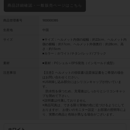
商品詳細確認・一般販売ページはこちら
商品管理番号
900000385
生産地
中国
サイズ
■サイズ：ヘルメット内側の縦幅：約22cm、ヘルメット内
側の横幅：約17cm、ヘルメット外側奥行：約28cm、高
さ：約15cm
■カラー：ホワイト/チタン/レッド/ブラック
素材
■素材：PCシェル＋EPS発泡（インモールド成型）
注意事項
【注意】ヘルメットの領収書/品質保証書をご希望の場合
はお問い合わせください。
※USB挿し込み部分にはシリコンキャップが付いていま
す。
防水性を保つため、充電後はしっかりとシリコンキャッ
プを閉めて下さい。
※説明書は付属しておりません
※商品写真は、できる限り実物の色に近づけるようにして
おりますが、 お使いのモニター設定・お部屋の照明等によ
り、実際の商品と色味が異なる場合がございます。
ホワイト